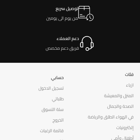
توصيل سريع
من يوم الى يومين
دعم العملاء
فريق دعم مخصص
فئات
حسابي
ازياء
تسجيل الدخول
المنزل والمعيشة
طلباتي
الصحة والجمال
سلة التسوق
في الهواء الطلق والرياضة
الخروج
إلكترونيات
قائمة الرغبات
أطفال وأمي