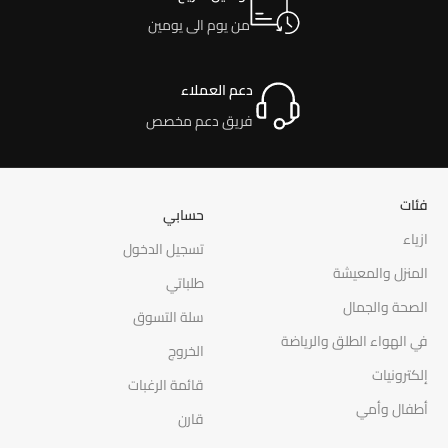
من يوم الى يومين
دعم العملاء
فريق دعم مخصص
فئات
حسابي
ازياء
تسجيل الدخول
المنزل والمعيشة
طلباتي
الصحة والجمال
سلة التسوق
في الهواء الطلق والرياضة
الخروج
إلكترونيات
قائمة الرغبات
أطفال وأمي
قارن