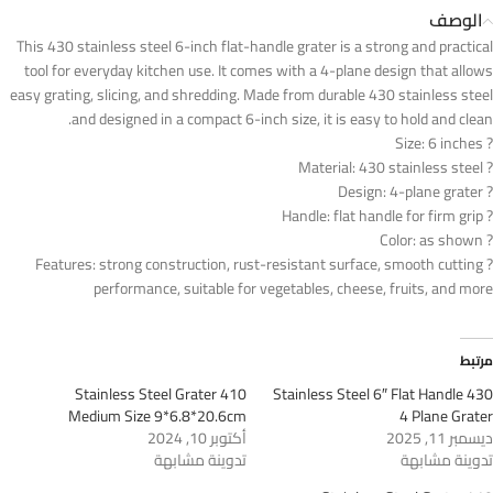
الوصف
This 430 stainless steel 6-inch flat-handle grater is a strong and practical
tool for everyday kitchen use. It comes with a 4-plane design that allows
easy grating, slicing, and shredding. Made from durable 430 stainless steel
and designed in a compact 6-inch size, it is easy to hold and clean.
? Size: 6 inches
? Material: 430 stainless steel
? Design: 4-plane grater
? Handle: flat handle for firm grip
? Color: as shown
? Features: strong construction, rust-resistant surface, smooth cutting
performance, suitable for vegetables, cheese, fruits, and more
مرتبط
410 Stainless Steel Grater
430 Stainless Steel 6″ Flat Handle
Medium Size 9*6.8*20.6cm
4 Plane Grater
ديسمبر 11, 2025
أكتوبر 10, 2024
تدوينة مشابهة
تدوينة مشابهة