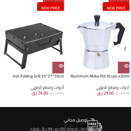
مباع بالكامل
مباع بالكامل
NEW PRICE
NEW PRICE
Iron Folding Grill 35*27*20cm
Aluminum Moka Pot 9cups 450ml
أدوات وقطع الطهي
أدوات وقطع الطهي
29.00
ر.ق
26.00
ر.ق
49.00
ر.ق
59.00
ر.ق
توصيل مجاني
داخل الدوحة أكثر من 99 ريال قطري