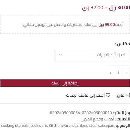
30.00
ر.ق
–
37.00
ر.ق
أضف
99.00
ر.ق
إلى سلة المشتريات واحصل على توصيل مجاني!
مقاس
إضافة إلى السلة
قارن
أضف إلى قائمة الرغبات
رمز المنتج:
6202405000010-6202405000034
التصنيف:
أدوات وقطع الطهي
الوسوم:
,
stainless steel saucepan
,
Kitchenware
,
cookware
,
cooking utensils