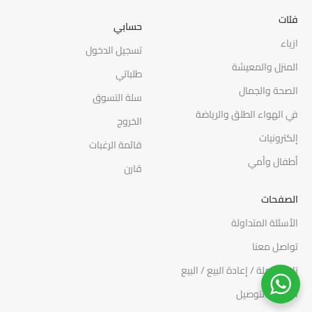
فئات
حسابي
ازياء
تسجيل الدخول
المنزل والمعيشة
طلباتي
الصحة والجمال
سلة التسوق
في الهواء الطلق والرياضة
الخروج
إلكترونيات
قائمة الرغبات
أطفال وأمي
قارن
الصفحات
الأسئلة المتداولة
تواصل معنا
تاجر الجملة / إعادة البيع / البيع
الدفع والتوصيل