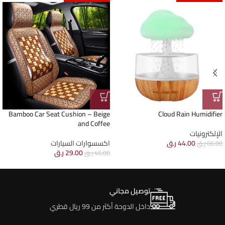
Bamboo Car Seat Cushion – Beige
Cloud Rain Humidifier
and Coffee
الإلكترونيات
44.00
ر.ق
اكسسوارات السيارات
66.00
ر.ق
29.00
ر.ق
46.00
ر.ق
توصيل مجاني
داخل الدوحة أكثر من 99 ريال قطري