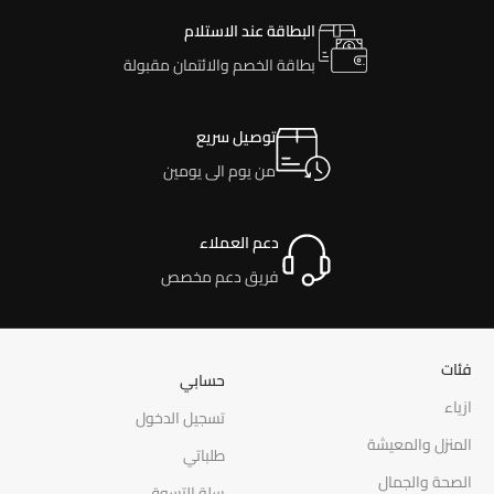
البطاقة عند الاستلام
بطاقة الخصم والائتمان مقبولة
توصيل سريع
من يوم الى يومين
دعم العملاء
فريق دعم مخصص
فئات
حسابي
ازياء
تسجيل الدخول
المنزل والمعيشة
طلباتي
الصحة والجمال
سلة التسوق