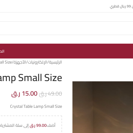
ي
الص
الرئيسية
الإلكترونيات
الأجهزة
ll Size
Lamp Small Size
15.00
ر.ق
49.00
ر.ق
Crystal Table Lamp Small Size
أضف
99.00
ر.ق
إلى سلة المشتريا