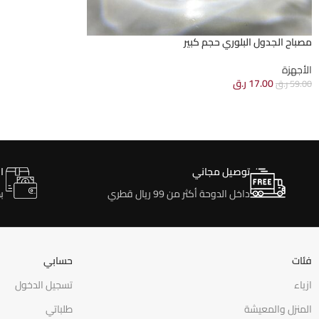
مصباح الجدول البلوري حجم كبير
الأجهزة
17.00
ر.ق
59.00
ر.ق
توصيل مجاني
ا
داخل الدوحة أكثر من 99 ريال قطري
ب
فئات
حسابي
ازياء
تسجيل الدخول
المنزل والمعيشة
طلباتي