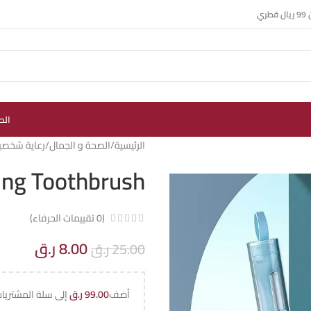
ي
الص
الرئيسية
الصحة و الجمال
رعاية شخصي
ding Toothbrush
(
0
تقييمات الحرفاء)
8.00
ر.ق
25.00
ر.ق
أضف
99.00
ر.ق
إلى سلة المشتريا