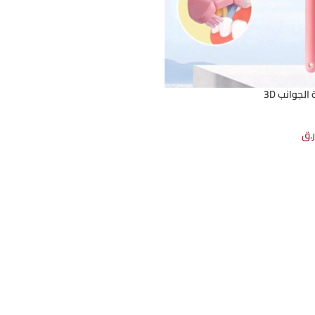
الجوانب 3D
ر.ق