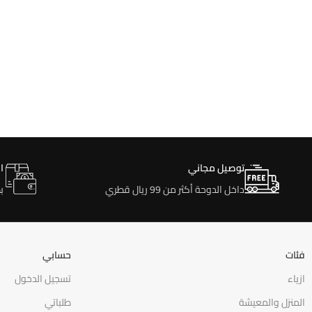
توصيل مجاني
ا
داخل الدوحة أكثر من 99 ريال قطري
ب
فئات
حسابي
ازياء
تسجيل الدخول
المنزل والمعيشة
طلباتي