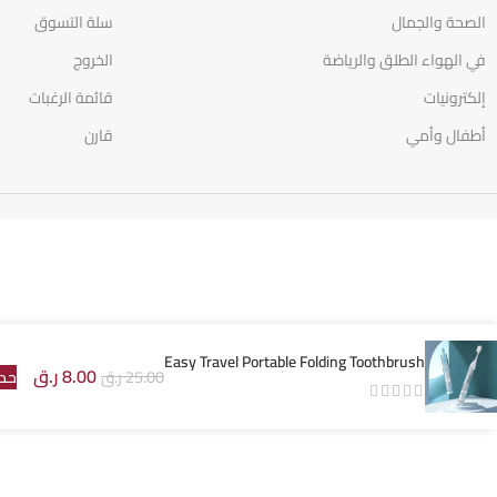
الصحة والجمال
سلة التسوق
في الهواء الطلق والرياضة
الخروج
إلكترونيات
قائمة الرغبات
أطفال وأمي
قارن
Easy Travel Portable Folding Toothbrush
8.00
ر.ق
25.00
ر.ق
حدد