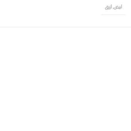
أبيض
,
أزرق