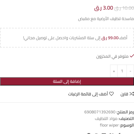
3.00
ر.ق
10.00
ر.ق
ماسحة تنظيف الأرضية مع مقبض
أضف
99.00
ر.ق
إلى سلة المشتريات واحصل على توصيل مجاني!
متوفر في المخزون
إضافة إلى السلة
قارن
أضف إلى قائمة الرغبات
رمز المنتج:
6908071392690
التصنيف:
مواد التنظيف
الوسوم:
floor wiper