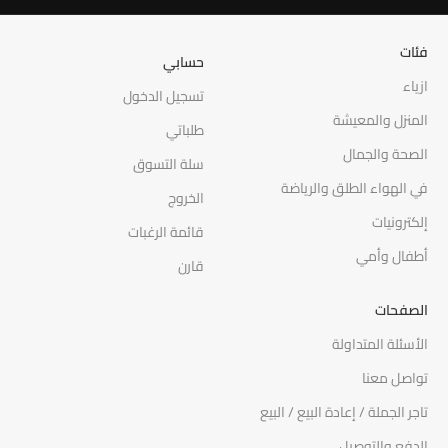
فئات
حسابي
ازياء
تسجيل الدخول
المنزل والمعيشة
طلباتي
الصحة والجمال
سلة التسوق
في الهواء الطلق والرياضة
الخروج
إلكترونيات
قائمة الرغبات
أطفال وأمي
قارن
الصفحات
الأسئلة المتداولة
تواصل معنا
تاجر الجملة / إعادة البيع / البيع
الدفع والتوصيل