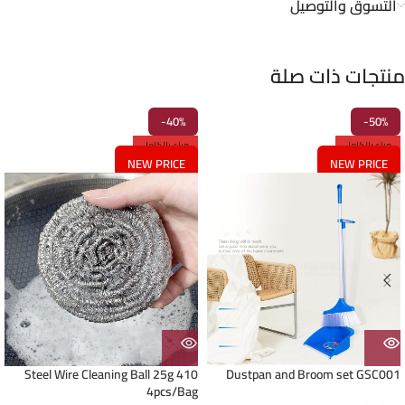
التسوق والتوصيل
منتجات ذات صلة
-40%
-50%
مباع بالكامل
مباع بالكامل
NEW PRICE
NEW PRICE
410 Steel Wire Cleaning Ball 25g
Dustpan and Broom set GSC001
4pcs/Bag