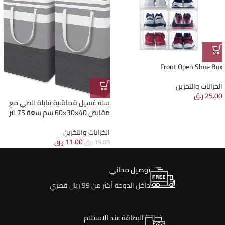
Front Open Shoe Box
الخزانات والتخزين
25.00
ر.ق
سلة غسيل قماشية قابلة للطي مع
مقابض 40×30×60 سم سعة 75 لتر
الخزانات والتخزين
11.00
ر.ق
19.00
ر.ق
توصيل مجاني
داخل الدوحة أكثر من 99 ريال قطري
البطاقة عند الاستلام