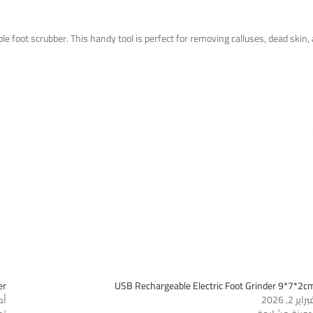
e foot scrubber. This handy tool is perfect for removing calluses, dead skin
er
USB Rechargeable Electric Foot Grinder 9*7*2c
راير 2, 2026
أكتو