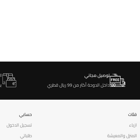
توصيل مجاني
ا
داخل الدوحة أكثر من 99 ريال قطري
ب
فئات
حسابي
ازياء
تسجيل الدخول
المنزل والمعيشة
طلباتي