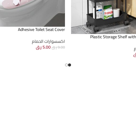
Adhesive Toilet Seat Cover
Plastic Storage Shelf wit
اكسسوارات الحمام
5.00
ر.ق
9.00
ر.ق
م
ق