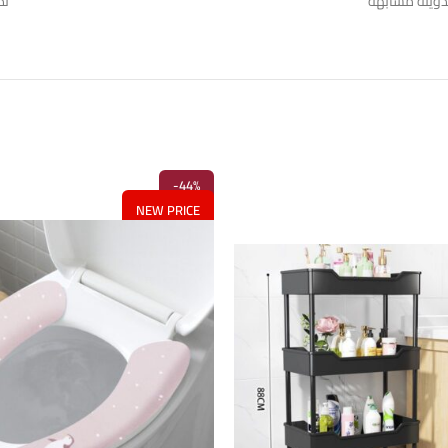
دوينة مشابهة
تد
-44%
NEW PRICE