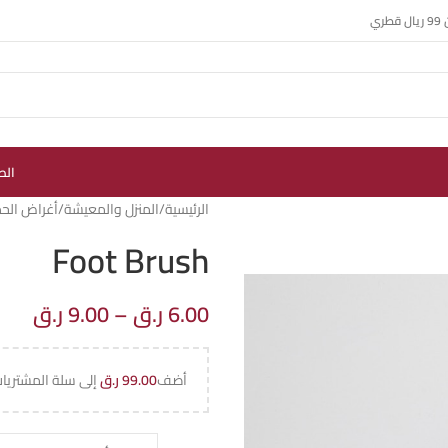
ي
الص
الرئيسية
المنزل والمعيشة
أغراض الح
Foot Brush
6.00
ر.ق
–
9.00
ر.ق
أضف
99.00
ر.ق
إلى سلة المشتريا