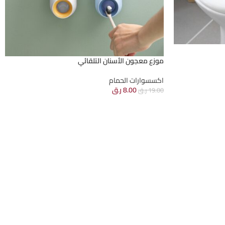
موزع معجون الأسنان التلقائي
اكسسوارات الحمام
8.00
ر.ق
19.00
ر.ق