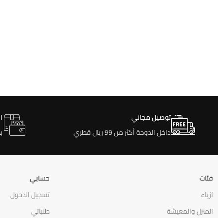
توصيل مجاني
ا
داخل الدوحة أكثر من 99 ريال قطري
ب
فئات
حسابي
ازياء
تسجيل الدخول
المنزل والمعيشة
طلباتي