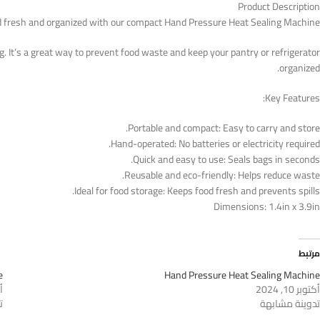
Product Description
d fresh and organized with our compact Hand Pressure Heat Sealing Machine!
g. It’s a great way to prevent food waste and keep your pantry or refrigerator
organized.
Key Features:
Portable and compact: Easy to carry and store.
Hand-operated: No batteries or electricity required.
Quick and easy to use: Seals bags in seconds.
Reusable and eco-friendly: Helps reduce waste.
Ideal for food storage: Keeps food fresh and prevents spills.
Dimensions: 1.4in x 3.9in
مرتبط
e
Hand Pressure Heat Sealing Machine
أكتوبر 10, 2024
أك
تدوينة مشابهة
ت