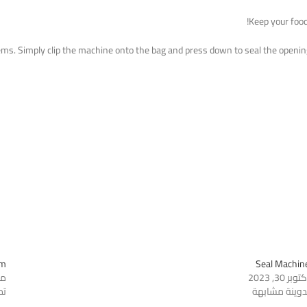
Keep your foo
 items. Simply clip the machine onto the bag and press down to seal the openin
cm
Seal Machin
توبر 30, 2023
مايو 
دوينة مشابهة
تد