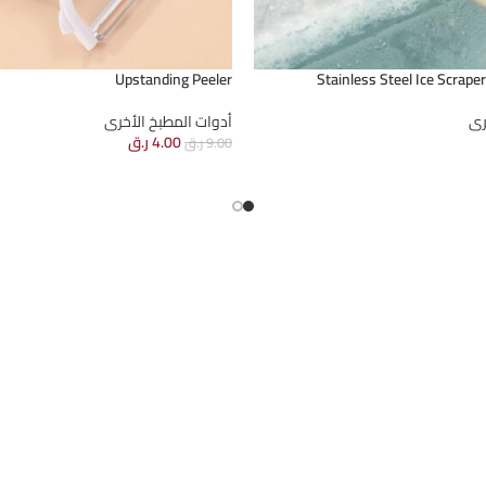
Upstanding Peeler
Stainless Steel Ice Scrape
رى
أدوات المطبخ الأخرى
4.00
ر.ق
9.00
ر.ق