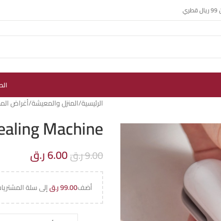
ي
الص
الرئيسية
المنزل والمعيشة
أغراض الم
ealing Machine
6.00
ر.ق
9.00
ر.ق
أضف
99.00
ر.ق
إلى سلة المشتريا