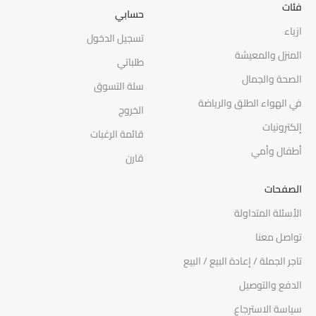
فئات
حسابي
ازياء
تسجيل الدخول
المنزل والمعيشة
طلباتي
الصحة والجمال
سلة التسوق
في الهواء الطلق والرياضة
الخروج
إلكترونيات
قائمة الرغبات
أطفال وأمي
قارن
الصفحات
الأسئلة المتداولة
تواصل معنا
تاجر الجملة / إعادة البيع / البيع
الدفع والتوصيل
سياسة الاسترجاع