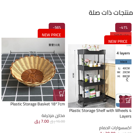
منتجات ذات صلة
-56%
-41%
NEW PRICE
مباع بالكامل
NEW PRICE
Plastic Storage Basket 18*7cm
Plastic Storage Shelf with Wheels 4
مخازن مزخرفة
Layers
7.00
ر.ق
16.00
ر.ق
اكسسوارات الحمام