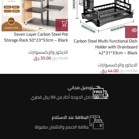
Seven Layer Carbon Steel Pot
Storage Rack 50*23*53cm – Black
Carbon Steel Multi-functional Dish
Holder with Drainboard
الديكور والإكسسوارات
42*31*33cm – Black
35.00
ر.ق
70.00
ر.ق
الديكور والإكسسوارات
44.00
ر.ق
101.00
ر.ق
توصيل مجاني
داخل الدوحة أكثر من 99 ريال قطري
البطاقة عند الاستلام
بطاقة الخصم والائتمان مقبولة