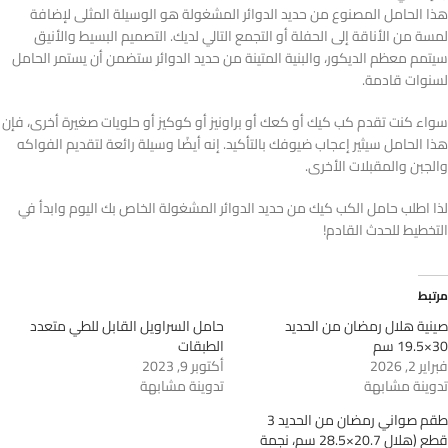
هذا الحامل المصنوع من حديد الدوائر المشغولة هو الوسيلة المثلى لإضافة
لمسة من الأناقة إلى الحفلة أو التجمع التالي لديك. التصميم البسيط والأنيق
سيتمم معظم الديكور، والبنية المتينة من حديد الدوائر ستضمن أن يستمر الحامل
لسنوات قادمة.
سواء كنت تقدم كب كيك أو كعك أو براونيز أو كوكيز أو حلويات صغيرة أخرى، فإن
هذا الحامل سيثير إعجاب ضيوفك بالتأكيد. إنه أيضًا وسيلة رائعة لتقديم الفواكه
والجبن والمقبلات الأخرى.
لذا اطلب حامل الكب كيك من حديد الدوائر المشغولة الخاص بك اليوم وابدأ في
التخطيط للحدث القادم!
مرتبط
صينية هلال رمضان من الحديد
حامل السراويل القابل للطي متعدد
30×19.5 سم
الطبقات
فبراير 2, 2026
أكتوبر 9, 2023
تدوينة مشابهة
تدوينة مشابهة
طقم صواني رمضان من الحديد 3
قطع (هلال 20.7×28.5 سم، نجمة