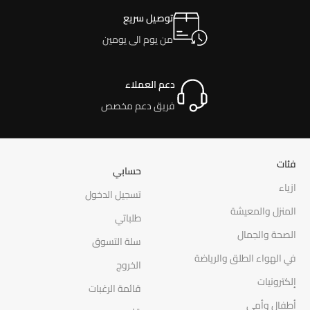
توصيل سريع
من يوم الى يومين
دعم العملاء
فريق دعم مخصص
فئات
حسابي
ازياء
تسجيل الدخول
المنزل والمعيشة
طلباتي
الصحة والجمال
سلة التسوق
في الهواء الطلق والرياضة
الخروج
إلكترونيات
قائمة الرغبات
أطفال وأمي