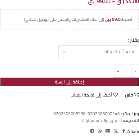
44.00
ر.ق
–
99.00
ر.ق
أضف
99.00
ر.ق
إلى سلة المشتريات واحصل على توصيل مجاني!
يختار
إضافة إلى السلة
قارن
أضف إلى قائمة الرغبات
رمز المنتج:
6202306000348-6202306008238
التصنيف:
الديكور والإكسسوارات
Share: