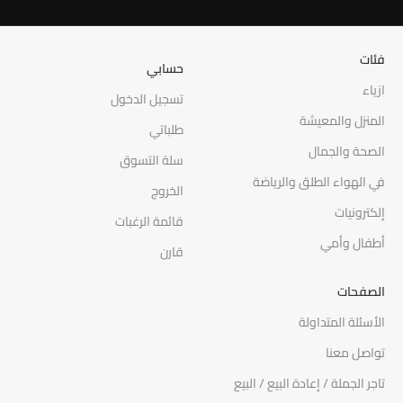
فئات
حسابي
ازياء
تسجيل الدخول
المنزل والمعيشة
طلباتي
الصحة والجمال
سلة التسوق
في الهواء الطلق والرياضة
الخروج
إلكترونيات
قائمة الرغبات
أطفال وأمي
قارن
الصفحات
الأسئلة المتداولة
تواصل معنا
تاجر الجملة / إعادة البيع / البيع