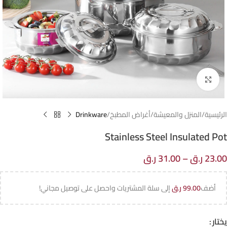
Click to enlarge
الرئيسية
المنزل والمعيشة
أغراض المطبخ
Drinkware
Stainless Steel Insulated Pot
23.00
ر.ق
–
31.00
ر.ق
أضف
99.00
ر.ق
إلى سلة المشتريات واحصل على توصيل مجاني!
يختار