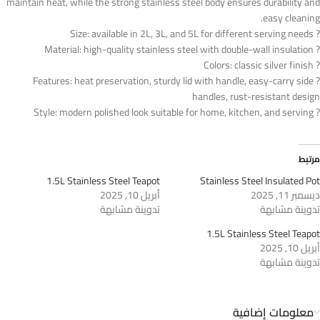
maintain heat, while the strong stainless steel body ensures durability and
easy cleaning.
? Size: available in 2L, 3L, and 5L for different serving needs
? Material: high-quality stainless steel with double-wall insulation
? Colors: classic silver finish
? Features: heat preservation, sturdy lid with handle, easy-carry side
handles, rust-resistant design
? Style: modern polished look suitable for home, kitchen, and serving
مرتبط
1.5L Stainless Steel Teapot
Stainless Steel Insulated Pot
ديسمبر 11, 2025
أبريل 10, 2025
تدوينة مشابهة
تدوينة مشابهة
1.5L Stainless Steel Teapot
أبريل 10, 2025
تدوينة مشابهة
معلومات إضافية