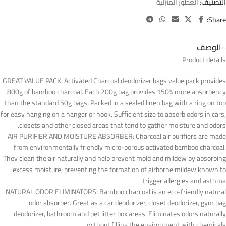
التصنيف:
العطور المنزلية
Share:
الوصف
Product details
GREAT VALUE PACK: Activated Charcoal deodorizer bags value pack provides
800g of bamboo charcoal. Each 200g bag provides 150% more absorbency
than the standard 50g bags. Packed in a sealed linen bag with a ring on top
for easy hanging on a hanger or hook. Sufficient size to absorb odors in cars,
closets and other closed areas that tend to gather moisture and odors.
AIR PURIFIER AND MOISTURE ABSORBER: Charcoal air purifiers are made
from environmentally friendly micro-porous activated bamboo charcoal.
They clean the air naturally and help prevent mold and mildew by absorbing
excess moisture, preventing the formation of airborne mildew known to
trigger allergies and asthma.
NATURAL ODOR ELIMINATORS: Bamboo charcoal is an eco-friendly natural
odor absorber. Great as a car deodorizer, closet deodorizer, gym bag
deodorizer, bathroom and pet litter box areas. Eliminates odors naturally
without filling the environment with chemicals.