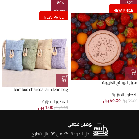
-80%
-32%
NEW PRICE
منتج مثير
NEW PRICE
مزيل الروائح الكريهة
bamboo charcoal air clean bag
العطور المنزلية
40.00
ر.ق
59.00
ر.ق
العطور المنزلية
1.00
ر.ق
5.00
ر.ق
توصيل مجاني
داخل الدوحة أكثر من 99 ريال قطري