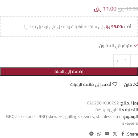
11.00
ر.ق
19.00
ر.ق
أضف
99.00
ر.ق
إلى سلة المشتريات واحصل على توصيل مجاني!
متوفر في المخزون
إضافة إلى السلة
قارن
أضف إلى قائمة الرغبات
رمز المنتج:
6202501000792
التصنيف:
الخارج والرياضة
الوسوم:
stainless steel
,
grilling skewers
,
BBQ skewers
,
BBQ accessories
skewers
Share: