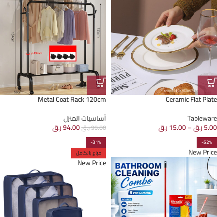
Metal Coat Rack 120cm
Ceramic Flat Plate
Tableware
أساسيات المنزل
5.00
ر.ق
–
15.00
ر.ق
94.00
ر.ق
99.00
ر.ق
-31%
-52%
New Price
مباع بالكامل
New Price