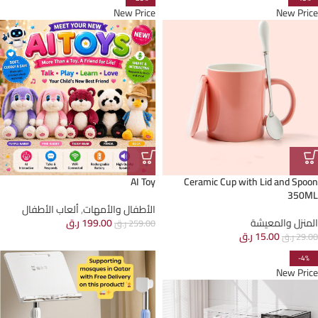
New Price
New Price
AI Toy
Ceramic Cup with Lid and Spoon
350ML
الأطفال والأمهات
,
ألعاب الأطفال
المنزل والمعيشة
199.00
ر.ق
259.00
ر.ق
15.00
ر.ق
29.00
ر.ق
-4%
New Price