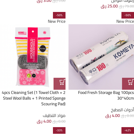
رفوف التوابل
3.00
ر.ق
5.00
ر.ق
25.00
ر.ق
79.00
ر.ق
-50%
-50%
New Price
New Price
4pcs Cleaning Set (1 Towel Cloth + 2
Food Fresh Storage Bag 100pcs
Steel Wool Balls + 1 Printed Sponge
30*40cm
Scouring Pad)
أدوات المطبخ
4.00
ر.ق
مواد التنظيف
8.00
ر.ق
4.00
ر.ق
8.00
ر.ق
-33%
-42%