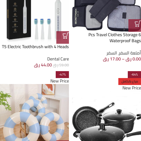
6 Pcs Travel Clothes Storage
Waterproof Bags
T5 Electric Toothbrush with 4 Heads
أمتعة السفر
,
السفر
Dental Care
0.00
ر.ق
–
17.00
ر.ق
44.00
ر.ق
59.00
ر.ق
-47%
-64%
New Price
مباع بالكامل
New Price