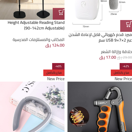
Height Adjustable Reading Stand
(90-142cm Adjustable)
مبرد قدم كهربائي قابل لإعادة الشحن
المكاتب والمستلزمات المدرسية
عبر USB 9×7×2 سم
124.00
ر.ق
حلاقة وإزالة الشعر
17.00
ر.ق
29.00
ر.ق
-40%
-42%
مباع بالكامل
مباع بالكامل
New Price
New Price