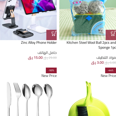
Zinc Alloy Phone Holder
Kitchen Steel Wool Ball 2pcs and
Sponge 1pc
حامل الهاتف
مواد التنظيف
15.00
ر.ق
29.00
ر.ق
3.00
ر.ق
6.00
ر.ق
-50%
-44%
New Price
New Price