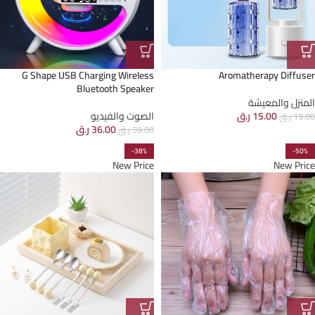
G Shape USB Charging Wireless
Aromatherapy Diffuser
Bluetooth Speaker
المنزل والمعيشة
15.00
ر.ق
الصوت والفيديو
19.00
ر.ق
36.00
ر.ق
59.00
ر.ق
-38%
-50%
New Price
New Price