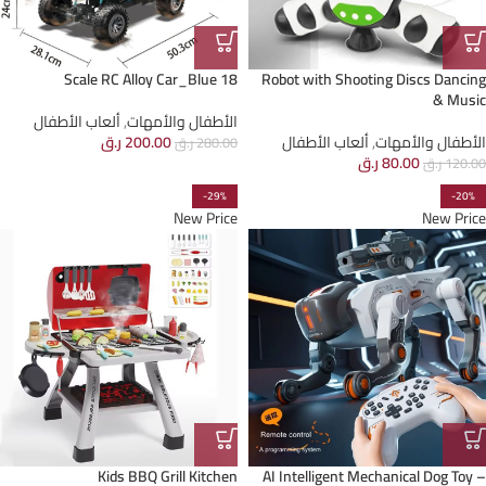
18 Scale RC Alloy Car_Blue
Robot with Shooting Discs Dancing
& Music
الأطفال والأمهات
,
ألعاب الأطفال
الأطفال والأمهات
,
ألعاب الأطفال
200.00
ر.ق
280.00
ر.ق
80.00
ر.ق
120.00
ر.ق
-29%
-20%
New Price
New Price
Kids BBQ Grill Kitchen
AI Intelligent Mechanical Dog Toy –