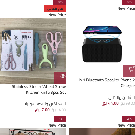
-50%
-56%
New Price
مباع بالكامل
New Price
2 in 1 Bluetooth Speaker Phone
Charger
Stainless Steel + Wheat Straw
Kitchen Knife 3pcs Set
الشاحن والكابل
44.00
ر.ق
99.00
ر.ق
السكاكين والاكسسوارات
7.00
ر.ق
14.00
ر.ق
-5%
-48%
New Price
New Price