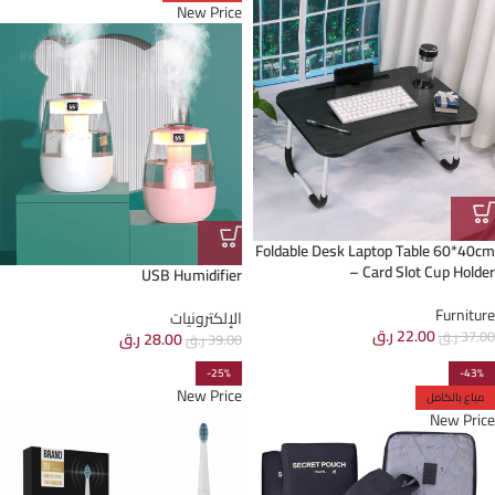
New Price
Foldable Desk Laptop Table 60*40cm
– Card Slot Cup Holder
USB Humidifier
Furniture
الإلكترونيات
22.00
ر.ق
37.00
ر.ق
28.00
ر.ق
39.00
ر.ق
-25%
-43%
New Price
مباع بالكامل
New Price