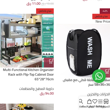
11.00
ر.ق
19.00
ر.ق
-42%
مباع بالكامل
مباع بالكامل
New Price
Multi-Functional Kitchen Organizer
Rack with Flip-Top Cabinet Door
65*28*76cm
سلة غسيل قابلة للطي مع مقبض
36×36×58 سم
حاوية المطبخ والمنظمات
94.00
ر.ق
الخزانات والتخزين
7.00
ر.ق
12.00
ر.ق
-34%
لتسوق
Sidebar
قائمة الرغبات
عرض السلة
حسابي