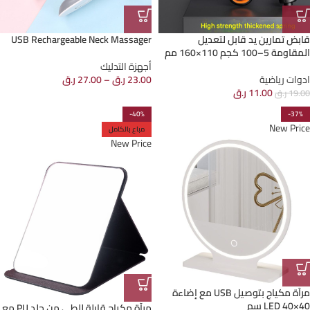
قابض تمارين يد قابل لتعديل
USB Rechargeable Neck Massager
المقاومة 5–100 كجم 110×160 مم
أجهزة التدليك
ادوات رياضية
23.00
ر.ق
–
27.00
ر.ق
11.00
ر.ق
19.00
ر.ق
-40%
-37%
New Price
مباع بالكامل
New Price
مرآة مكياج بتوصيل USB مع إضاءة
LED 40×40 سم
مرآة مكياج قابلة للطي من جلد PU مع