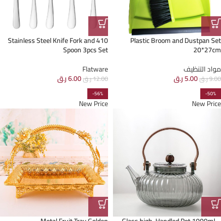
410 Stainless Steel Knife Fork and
Plastic Broom and Dustpan Set
Spoon 3pcs Set
20*27cm
مواد التنظيف
Flatware
5.00
ر.ق
6.00
ر.ق
9.00
ر.ق
12.00
ر.ق
-56%
-50%
New Price
New Price