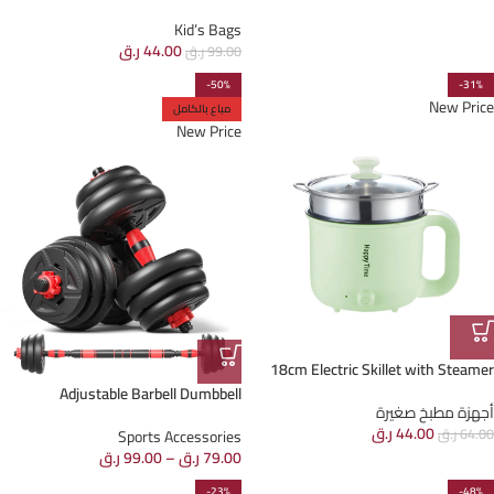
Kid’s Bags
44.00
ر.ق
99.00
ر.ق
-50%
-31%
New Price
مباع بالكامل
New Price
18cm Electric Skillet with Steamer
Adjustable Barbell Dumbbell
أجهزة مطبخ صغيرة
44.00
ر.ق
64.00
ر.ق
Sports Accessories
79.00
ر.ق
–
99.00
ر.ق
-23%
-48%