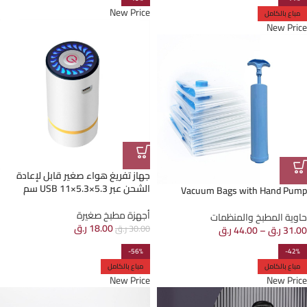
New Price
مباع بالكامل
New Price
جهاز تفريغ هواء صغير قابل لإعادة
الشحن عبر USB 11×5.3×5.3 سم
Vacuum Bags with Hand Pump
أجهزة مطبخ صغيرة
حاوية المطبخ والمنظمات
18.00
ر.ق
30.00
ر.ق
31.00
ر.ق
–
44.00
ر.ق
-56%
-42%
مباع بالكامل
مباع بالكامل
New Price
New Price