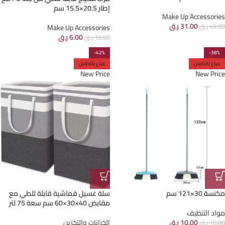
إطار 20.5×15.5 سم
Make Up Accessories
31.00
ر.ق
49.00
ر.ق
Make Up Accessories
6.00
ر.ق
10.00
ر.ق
-42%
-38%
مباع بالكامل
مباع بالكامل
New Price
New Price
مكنسة 30×121 سم
سلة غسيل قماشية قابلة للطي مع
مقابض 40×30×60 سم سعة 75 لتر
مواد التنظيف
10.00
ر.ق
الخزانات والتخزين
16.00
ر.ق