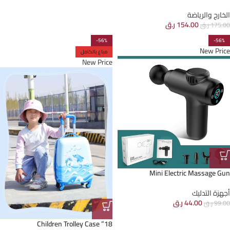
الخارج والرياضة
154.00
ر.ق
175.00
ر.ق
-56%
-56%
New Price
مباع بالكامل
New Price
Mini Electric Massage Gun
أجهزة التدليك
44.00
ر.ق
99.00
ر.ق
18” Children Trolley Case