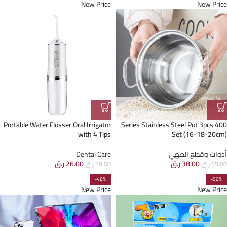
New Price
New Price
Portable Water Flosser Oral Irrigator
400 Series Stainless Steel Pot 3pcs
with 4 Tips
Set (16-18-20cm)
أدوات وقطع الطهي
Dental Care
38.00
ر.ق
26.00
ر.ق
65.00
ر.ق
39.00
ر.ق
-48%
-50%
New Price
New Price