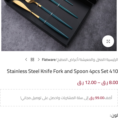
Click to enlarge
الرئيسية
المنزل والمعيشة
أغراض المطبخ
Flatware
410 Stainless Steel Knife Fork and Spoon 4pcs Set
8.00
ر.ق
–
12.00
ر.ق
أضف
99.00
ر.ق
إلى سلة المشتريات واحصل على توصيل مجاني!
لون