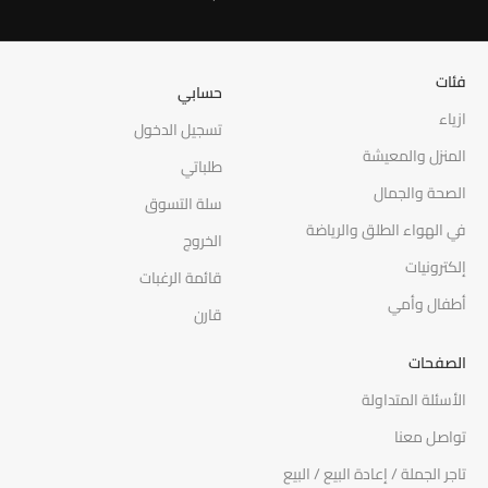
فئات
حسابي
ازياء
تسجيل الدخول
المنزل والمعيشة
طلباتي
الصحة والجمال
سلة التسوق
في الهواء الطلق والرياضة
الخروج
إلكترونيات
قائمة الرغبات
أطفال وأمي
قارن
الصفحات
الأسئلة المتداولة
تواصل معنا
تاجر الجملة / إعادة البيع / البيع