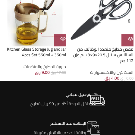
مقص مطبخ متعدد الوظائف من
Kitchen Glass Storage Jug and Jar
الستانلس ستيل 20.5×9×3 سم وزن
4pcs Set 550ml + 350ml
112 جم
حاوية المطبخ والمنظمات
السكاكين والاكسسوارات
9.00
ر.ق
17.00
ر.ق
4.00
ر.ق
6.00
ر.ق
توصيل مجاني
داخل الدوحة أكثر من 99 ريال قطري
البطاقة عند الاستلام
بطاقة الخصم والائتمان مقبولة