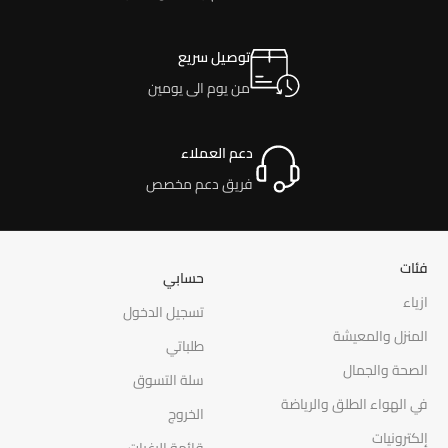
توصيل سريع
من يوم الى يومين
دعم العملاء
فريق دعم مخصص
فئات
حسابي
ازياء
تسجيل الدخول
المنزل والمعيشة
طلباتي
الصحة والجمال
سلة التسوق
في الهواء الطلق والرياضة
الخروج
إلكترونيات