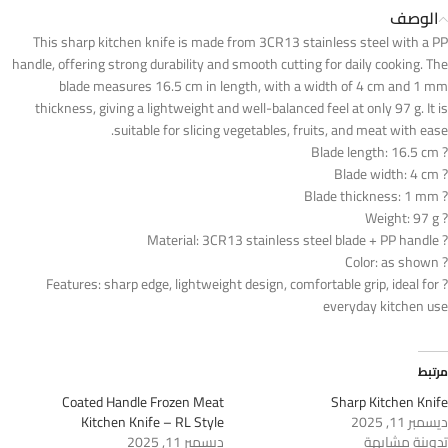
الوصف
This sharp kitchen knife is made from 3CR13 stainless steel with a PP
handle, offering strong durability and smooth cutting for daily cooking. The
blade measures 16.5 cm in length, with a width of 4 cm and 1 mm
thickness, giving a lightweight and well-balanced feel at only 97 g. It is
suitable for slicing vegetables, fruits, and meat with ease.
? Blade length: 16.5 cm
? Blade width: 4 cm
? Blade thickness: 1 mm
? Weight: 97 g
? Material: 3CR13 stainless steel blade + PP handle
? Color: as shown
? Features: sharp edge, lightweight design, comfortable grip, ideal for
everyday kitchen use
مرتبط
Coated Handle Frozen Meat
Sharp Kitchen Knife
ديسمبر 11, 2025
Kitchen Knife – RL Style
تدوينة مشابهة
ديسمبر 11, 2025