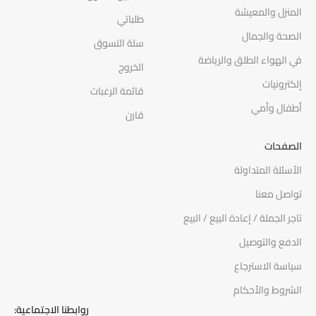
المنزل والمعيشة
طلباتي
الصحة والجمال
سلة التسوق
في الهواء الطلق والرياضة
الخروج
إلكترونيات
قائمة الرغبات
أطفال وأمي
قارن
الصفحات
الأسئلة المتداولة
تواصل معنا
تاجر الجملة / إعادة البيع / البيع
الدفع والتوصيل
سياسة الاسترجاع
الشروط والأحكام
روابطنا الاجتماعية: