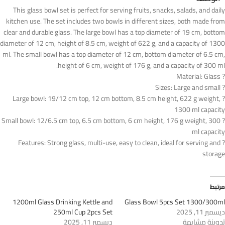
This glass bowl set is perfect for serving fruits, snacks, salads, and daily
kitchen use. The set includes two bowls in different sizes, both made from
clear and durable glass. The large bowl has a top diameter of 19 cm, bottom
diameter of 12 cm, height of 8.5 cm, weight of 622 g, and a capacity of 1300
ml. The small bowl has a top diameter of 12 cm, bottom diameter of 6.5 cm,
height of 6 cm, weight of 176 g, and a capacity of 300 ml.
? Material: Glass
? Sizes: Large and small
? Large bowl: 19/12 cm top, 12 cm bottom, 8.5 cm height, 622 g weight,
1300 ml capacity
? Small bowl: 12/6.5 cm top, 6.5 cm bottom, 6 cm height, 176 g weight, 300
ml capacity
? Features: Strong glass, multi-use, easy to clean, ideal for serving and
storage
مرتبط
1200ml Glass Drinking Kettle and
Glass Bowl 5pcs Set 1300/300ml
ديسمبر 11, 2025
250ml Cup 2pcs Set
تدوينة مشابهة
ديسمبر 11, 2025