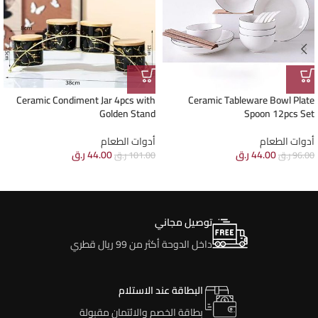
Ceramic Condiment Jar 4pcs with
Ceramic Tableware Bowl Plate
Golden Stand
Spoon 12pcs Set
أدوات الطعام
أدوات الطعام
44.00
ر.ق
44.00
ر.ق
96.00
ر.ق
101.00
ر.ق
توصيل مجاني
داخل الدوحة أكثر من 99 ريال قطري
البطاقة عند الاستلام
بطاقة الخصم والائتمان مقبولة