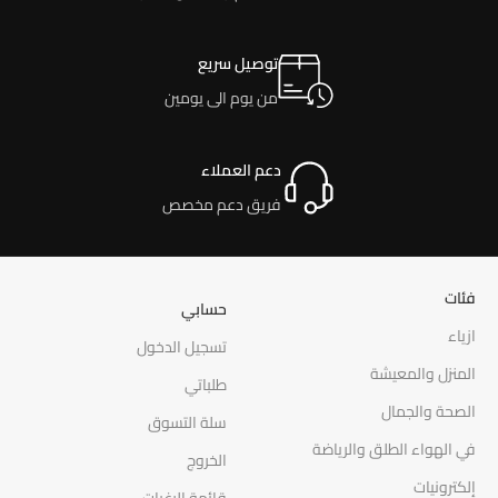
توصيل سريع
من يوم الى يومين
دعم العملاء
فريق دعم مخصص
فئات
حسابي
ازياء
تسجيل الدخول
المنزل والمعيشة
طلباتي
الصحة والجمال
سلة التسوق
في الهواء الطلق والرياضة
الخروج
إلكترونيات