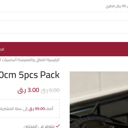
ي
الص
الرئيسية
المنزل والمعيشة
أساسيات ال
20cm 5pcs Pack
3.00
ر.ق
6.00
ر.ق
أضف
99.00
ر.ق
إلى سلة المشتريا
متوفر في المخزون