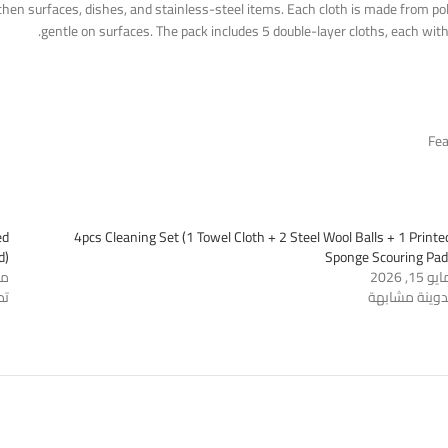
kitchen surfaces, dishes, and stainless-steel items. Each cloth is made from p
gentle on surfaces. The pack includes 5 double-layer cloths, each with
ed
4pcs Cleaning Set (1 Towel Cloth + 2 Steel Wool Balls + 1 Printe
d)
Sponge Scouring Pad
و 15, 2026
مايو 
دوينة مشابهة
تد