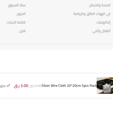
الصحة والجمال
سلة التسوق
في الهواء الطلق والرياضة
الخروج
إلكترونيات
قائمة الرغبات
أطفال وأمي
قارن
3.00
ر.ق
Silver Wire Cloth 20*20cm 5pcs Pack
6.00
ر.ق
متوف