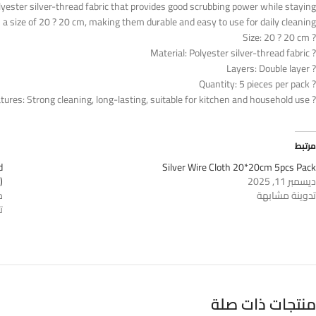
olyester silver-thread fabric that provides good scrubbing power while staying
 a size of 20 ? 20 cm, making them durable and easy to use for daily cleaning.
? Size: 20 ? 20 cm
? Material: Polyester silver-thread fabric
? Layers: Double layer
? Quantity: 5 pieces per pack
? Features: Strong cleaning, long-lasting, suitable for kitchen and household use
مرتبط
d
Silver Wire Cloth 20*20cm 5pcs Pack
ديسمبر 11, 2025
)
تدوينة مشابهة
ماي
ت
منتجات ذات صلة