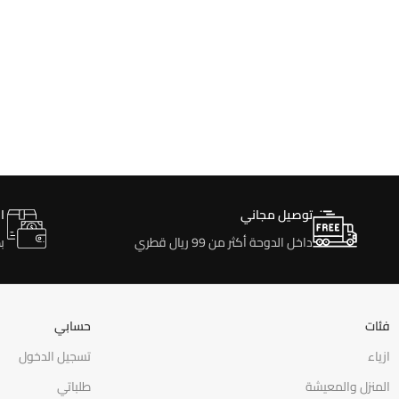
توصيل مجاني
ا
داخل الدوحة أكثر من 99 ريال قطري
ب
فئات
حسابي
ازياء
تسجيل الدخول
المنزل والمعيشة
طلباتي