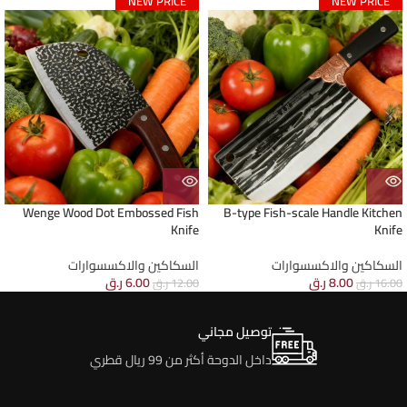
NEW PRICE
NEW PRICE
Wenge Wood Dot Embossed Fish
B-type Fish-scale Handle Kitchen
Knife
Knife
السكاكين والاكسسوارات
السكاكين والاكسسوارات
8.00
ر.ق
6.00
ر.ق
16.00
ر.ق
12.00
ر.ق
توصيل مجاني
داخل الدوحة أكثر من 99 ريال قطري