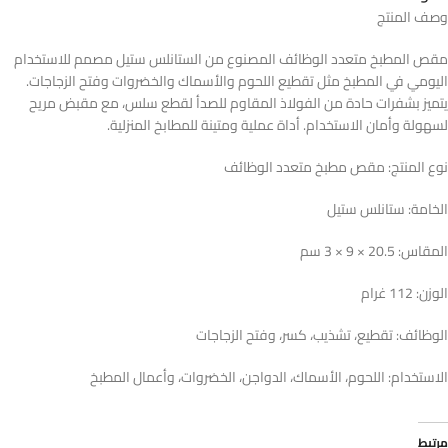
وصف المنتج
مقص المطبخ متعدد الوظائف المصنوع من الستانلس ستيل مصمم للاستخدام
اليومي في المطبخ مثل تقطيع اللحوم والأسماك والخضروات وفتح الزجاجات.
يتميز بشفرات حادة من الفولاذ المقاوم للصدأ لقطع سلس، مع مقبض مريح
لسهولة وأمان الاستخدام. أداة عملية ومتينة للمطابخ المنزلية.
نوع المنتج: مقص مطبخ متعدد الوظائف
الخامة: ستانلس ستيل
المقاس: 20.5 × 9 × 3 سم
الوزن: 112 غرام
الوظائف: تقطيع، تشذيب، كسر، وفتح الزجاجات
الاستخدام: اللحوم، الأسماك، الدواجن، الخضروات، وأعمال المطبخ
مرتبط