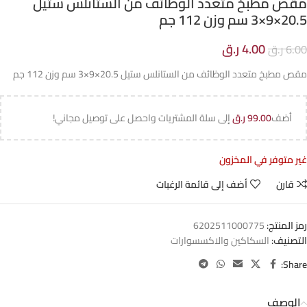
مقص مطبخ متعدد الوظائف من الستانلس ستيل
20.5×9×3 سم وزن 112 جم
4.00
ر.ق
6.00
ر.ق
مقص مطبخ متعدد الوظائف من الستانلس ستيل 20.5×9×3 سم وزن 112 جم
أضف
99.00
ر.ق
إلى سلة المشتريات واحصل على توصيل مجاني!
غير متوفر في المخزون
قارن
أضف إلى قائمة الرغبات
رمز المنتج:
6202511000775
التصنيف:
السكاكين والاكسسوارات
Share:
الوصف