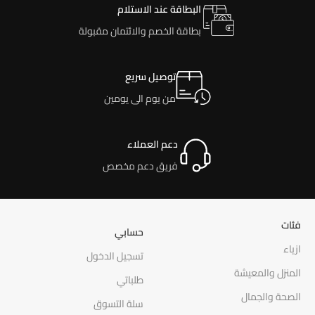
البطاقة عند الاستلام
بطاقة الخصم والائتمان مقبولة
توصيل سريع
من يوم الى يومين
دعم العملاء
فريق دعم مخصص
فئات
حسابي
ازياء
تسجيل الدخول
المنزل والمعيشة
طلباتي
الصحة والجمال
سلة التسوق