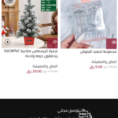
شجرة كريسماس صناعية 50CMPVC
مجموعة تجعيد الرموش
يتدفقون حزمة واحدة
المنزل والمعيشة
المنزل والمعيشة
5.00
ر.ق
19.00
ر.ق
29.00
ر.ق
119.00
ر.ق
توصيل مجاني