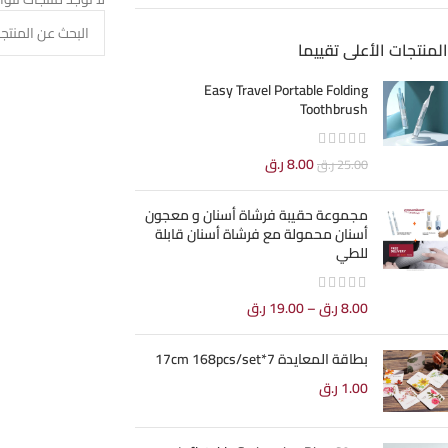
المنتجات الأعلى تقييما
Easy Travel Portable Folding
Toothbrush
8.00
ر.ق
25.00
ر.ق
مجموعة حقيبة فرشاة أسنان و معجون
أسنان محمولة مع فرشاة أسنان قابلة
للطي
8.00
ر.ق
–
19.00
ر.ق
بطاقة المعايدة 7*17cm 168pcs/set
1.00
ر.ق