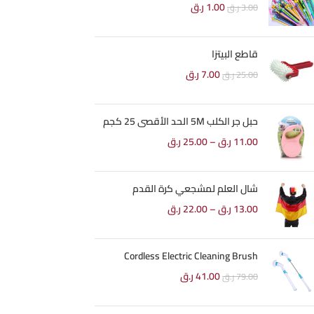
1.00
ر.ق
3.00
ر.ق
قاطع البيتزا
7.00
ر.ق
25.00
ر.ق
حبل جر الكلب 5M الحد الأقصى 25 كجم
11.00
ر.ق
–
25.00
ر.ق
شال العلم لمشجعي كرة القدم
13.00
ر.ق
–
22.00
ر.ق
Cordless Electric Cleaning Brush
41.00
ر.ق
79.00
ر.ق