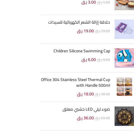
3.00
ر.ق
5.00
ر.ق
حلاقة إزالة الشعر الكهربائية للسيدات
19.00
ر.ق
39.00
ر.ق
Children Silicone Swimming Cap
6.00
ر.ق
9.00
ر.ق
Office 304 Stainless Steel Thermal Cup
with Handle 500ml
19.00
ر.ق
38.00
ر.ق
ضوء ليلي LED خشبي معلق
36.00
ر.ق
69.00
ر.ق