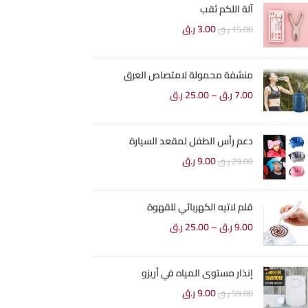
آلة اللكم ثقب
3.00
ر.ق
15.00
ر.ق
منشفة محمولة لامتصاص العرق
7.00
ر.ق
–
25.00
ر.ق
دعم رأس الطفل لمقعد السيارة
9.00
ر.ق
29.00
ر.ق
قلم لاتيه الكهربائي للقهوة
9.00
ر.ق
–
25.00
ر.ق
إنذار مستوى المياه في أريزو
9.00
ر.ق
59.00
ر.ق