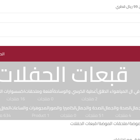
ي
الص
قبعات الحفلات
في ال المياهواء الطلق
أغطية الكرسي والوسادة
أقنعة وملحقات
اكسسوارات الس
2 منتجات
0 منتجات
16 منتجات
جمال
الصحة والجمال
الصحة والجمال
الكاميرا والصور
المجوهرات والساعات
المنزل
4 منتجات
51 منتجات
0 منتجات
1 Product
634 منتجات
لموضة
ملحقات الموضة
قبعات الحفلات
افق مع اختيارك.