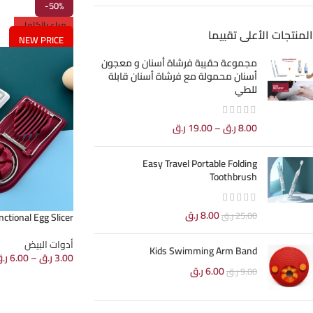
-50%
مباع بالكامل
المنتجات الأعلى تقييما
NEW PRICE
مجموعة حقيبة فرشاة أسنان و معجون
أسنان محمولة مع فرشاة أسنان قابلة
للطي
8.00
ر.ق
–
19.00
ر.ق
Easy Travel Portable Folding
Toothbrush
8.00
ر.ق
25.00
ر.ق
ctional Egg Slicer
أدوات البيض
Kids Swimming Arm Band
3.00
ر.ق
–
6.00
ر.
6.00
ر.ق
9.00
ر.ق