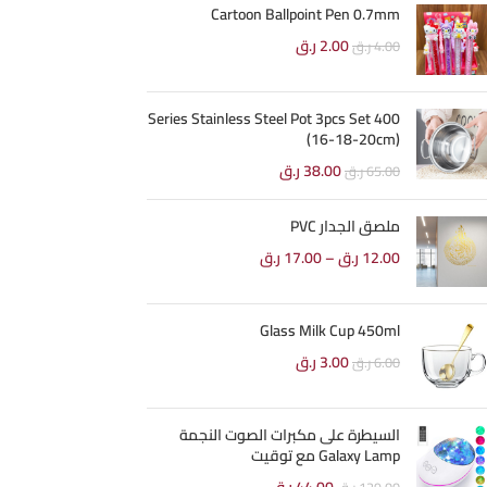
Cartoon Ballpoint Pen 0.7mm
2.00
ر.ق
4.00
ر.ق
400 Series Stainless Steel Pot 3pcs Set
(16-18-20cm)
38.00
ر.ق
65.00
ر.ق
ملصق الجدار PVC
12.00
ر.ق
–
17.00
ر.ق
Glass Milk Cup 450ml
3.00
ر.ق
6.00
ر.ق
السيطرة على مكبرات الصوت النجمة
Galaxy Lamp مع توقيت