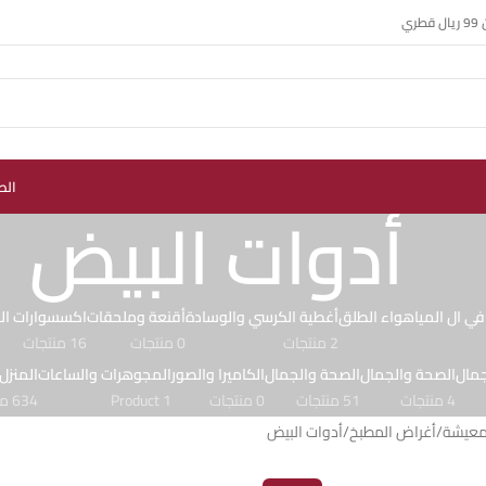
ي
الص
أدوات البيض
في ال المياهواء الطلق
أغطية الكرسي والوسادة
أقنعة وملحقات
اكسسوارات الس
2 منتجات
0 منتجات
16 منتجات
جمال
الصحة والجمال
الصحة والجمال
الكاميرا والصور
المجوهرات والساعات
المنزل
4 منتجات
51 منتجات
0 منتجات
1 Product
634 منتجات
لمعيشة
أغراض المطبخ
أدوات البيض