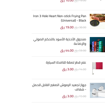
10.00
ر.ق
19.00
ر.ق
Iron 3 Hole Heart Non-stick Frying Pan
(Universal) - Black
19.00
ر.ق
38.00
ر.ق
صندوق الأحذية الأسود بالتحكم الصوتي
والإضاءة
44.00
ر.ق
59.00
ر.ق
علم قطر لصقة للنافذة السيارة
3.00
ر.ق
14.00
ر.ق
جهاز تجعيد الرموش الصغير القابل للحمل
- شفاف
3.00
ر.ق
15.00
ر.ق