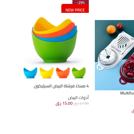
-29%
NEW PRICE
4 مساءً فرشاة البيض السيليكون
Multifun
أدوات البيض
15.00
ر.ق
21.00
ر.ق
ق