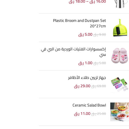
16.00
ر.ق
–
18.00
ر.ق
Plastic Broom and Dustpan Set
20*27cm
5.00
ر.ق
9.00
ر.ق
إكسسوارات الفتيات الوردية من البي في
سي
1.00
ر.ق
5.00
ر.ق
جهاز تزيين طلاء الأظافر
29.00
ر.ق
69.00
ر.ق
Ceramic Salad Bowl
11.00
ر.ق
25.00
ر.ق