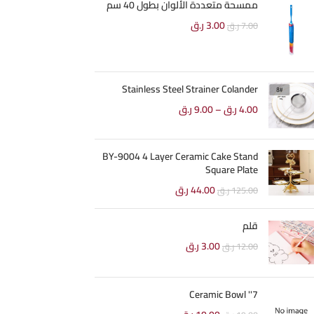
ممسحة متعددة الألوان بطول 40 سم
3.00
ر.ق
7.00
ر.ق
Stainless Steel Strainer Colander
4.00
ر.ق
–
9.00
ر.ق
BY-9004 4 Layer Ceramic Cake Stand
Square Plate
44.00
ر.ق
125.00
ر.ق
قلم
3.00
ر.ق
12.00
ر.ق
7'' Ceramic Bowl