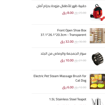
حقيبة ظهر للأطفال مزودة بحزام أمان
8.00
ر.ق
25.00
ر.ق
Front Open Shoe Box
37.1*26.1*20.3cm - Transparent
32.00
ر.ق
36.00
ر.ق
سوار الجمجمة والرصاص من الجلد
10.00
ر.ق
21.00
ر.ق
Electric Pet Steam Massage Brush for
Cat Dog
6.00
ر.ق
12.00
ر.ق
1.5L Stainless Steel Teapot