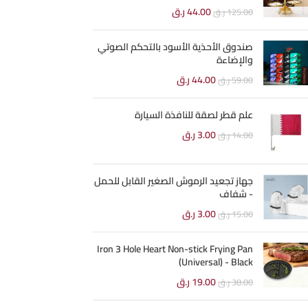
44.00
ر.ق
125.00
ر.ق
صندوق الأحذية الأسود بالتحكم الصوتي
والإضاءة
44.00
ر.ق
59.00
ر.ق
علم قطر لصقة للنافذة السيارة
3.00
ر.ق
14.00
ر.ق
جهاز تجعيد الرموش الصغير القابل للحمل
- شفاف
3.00
ر.ق
15.00
ر.ق
Iron 3 Hole Heart Non-stick Frying Pan
(Universal) - Black
19.00
ر.ق
38.00
ر.ق