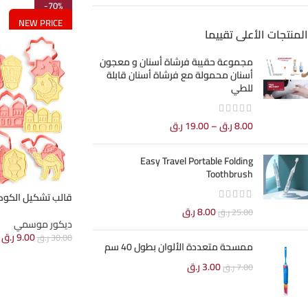
-70%
NEW PRICE
المنتجات الأعلى تقييما
مجموعة حقيبة فرشاة أسنان و معجون
أسنان محمولة مع فرشاة أسنان قابلة
للطي
8.00
ر.ق
–
19.00
ر.ق
Easy Travel Portable Folding
Toothbrush
قالب تشكيل الكوك
8.00
ر.ق
25.00
ر.ق
ديكور موسمي
9.00
ر.ق
30.00
ر.ق
ممسحة متعددة الألوان بطول 40 سم
3.00
ر.ق
7.00
ر.ق