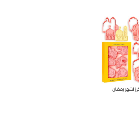
يز لشهر رمضان