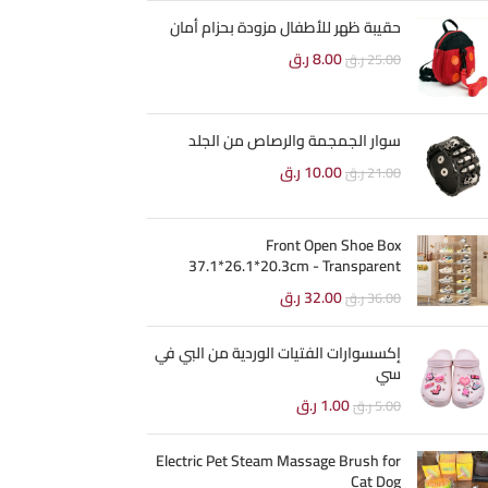
حقيبة ظهر للأطفال مزودة بحزام أمان
8.00
ر.ق
25.00
ر.ق
سوار الجمجمة والرصاص من الجلد
10.00
ر.ق
21.00
ر.ق
Front Open Shoe Box
37.1*26.1*20.3cm - Transparent
32.00
ر.ق
36.00
ر.ق
إكسسوارات الفتيات الوردية من البي في
سي
1.00
ر.ق
5.00
ر.ق
Electric Pet Steam Massage Brush for
Cat Dog