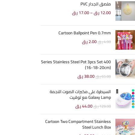
ملصق الجدار PVC
12.00
ر.ق
–
17.00
ر.ق
Cartoon Ballpoint Pen 0.7mm
2.00
ر.ق
4.00
ر.ق
400 Series Stainless Steel Pot 3pcs Set
(16-18-20cm)
38.00
ر.ق
65.00
ر.ق
السيطرة على مكبرات الصوت النجمة
Galaxy Lamp مع توقيت
44.00
ر.ق
129.00
ر.ق
Cartoon Two Compartment Stainless
Steel Lunch Box