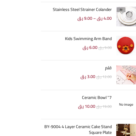
Stainless Steel Strainer Colander
4.00
ر.ق
–
9.00
ر.ق
Kids Swimming Arm Band
6.00
ر.ق
9.00
ر.ق
قلم
3.00
ر.ق
12.00
ر.ق
7'' Ceramic Bowl
10.00
ر.ق
19.00
ر.ق
BY-9004 4 Layer Ceramic Cake Stand
Square Plate