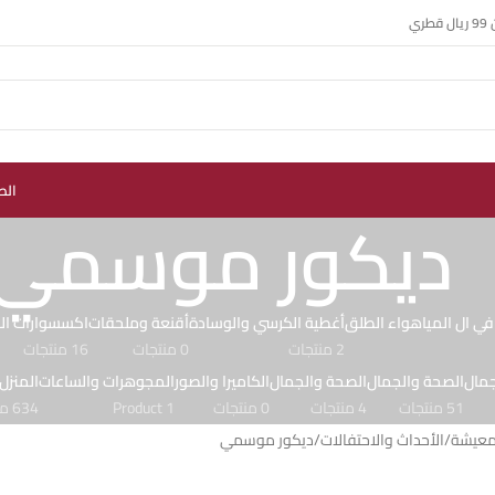
ي
الص
ديكور موسمي
في ال المياهواء الطلق
أغطية الكرسي والوسادة
أقنعة وملحقات
اكسسوارات الس
2 منتجات
0 منتجات
16 منتجات
جمال
الصحة والجمال
الصحة والجمال
الكاميرا والصور
المجوهرات والساعات
المنزل
51 منتجات
4 منتجات
0 منتجات
1 Product
634 منتجات
لمعيشة
الأحداث والاحتفالات
ديكور موسمي